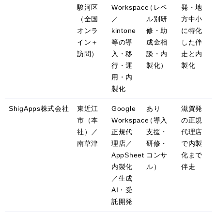
駿河区
Workspace
（レベ
発・地
（全国
／
ル別研
方中小
オンラ
kintone
修・助
に特化
イン＋
等の導
成金相
した伴
訪問）
入・移
談・内
走と内
行・運
製化）
製化
用・内
製化
ShigApps株式会社
東近江
Google
あり
滋賀発
市（本
Workspace
（導入
の正規
社）／
正規代
支援・
代理店
南草津
理店／
研修・
で内製
AppSheet
コンサ
化まで
内製化
ル）
伴走
／生成
AI・受
託開発