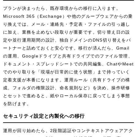
プランが決まったら、既存環境からの移行に入ります。
Microsoft 365（Exchange）や他のグループウェアからの乗
り換えでは、メール・連絡先・予定表・ファイルの引っ越し
に加え、業務を止めない段取りが重要です。切り替え日の設
定や並行運用期間の設計、独自ドメインのDNS切り替えをパ
ートナーと詰めておくと安心です。移行が済んだら、Gmail
の運用、Googleドライブと共有ドライブでのファイル管理、
ドキュメント・スプレッドシートでの共同編集、ChatやMeet
でのやり取りを「現場が日常的に使う状態」まで持っていく
定着支援が本番になります。運用ルール（共有ドライブの構
成、フォルダの権限設計、命名規則など）を決め、操作研修
とセットで進めると、紙やローカル保存に戻ってしまう事態
を防げます。
セキュリティ設定と内製化への移行
運用が回り始めたら、2段階認証やコンテキストアウェアアク