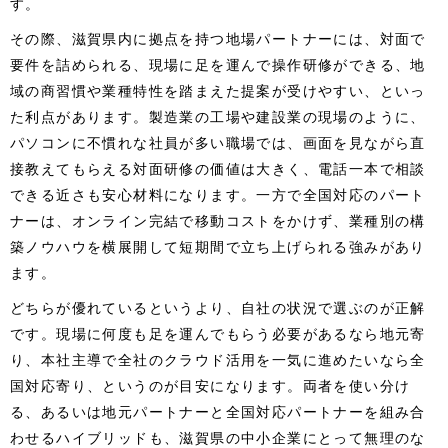
す。
その際、滋賀県内に拠点を持つ地場パートナーには、対面で
要件を詰められる、現場に足を運んで操作研修ができる、地
域の商習慣や業種特性を踏まえた提案が受けやすい、といっ
た利点があります。製造業の工場や建設業の現場のように、
パソコンに不慣れな社員が多い職場では、画面を見ながら直
接教えてもらえる対面研修の価値は大きく、電話一本で相談
できる近さも安心材料になります。一方で全国対応のパート
ナーは、オンライン完結で移動コストをかけず、業種別の構
築ノウハウを横展開して短期間で立ち上げられる強みがあり
ます。
どちらが優れているというより、自社の状況で選ぶのが正解
です。現場に何度も足を運んでもらう必要があるなら地元寄
り、本社主導で全社のクラウド活用を一気に進めたいなら全
国対応寄り、というのが目安になります。両者を使い分け
る、あるいは地元パートナーと全国対応パートナーを組み合
わせるハイブリッドも、滋賀県の中小企業にとって無理のな