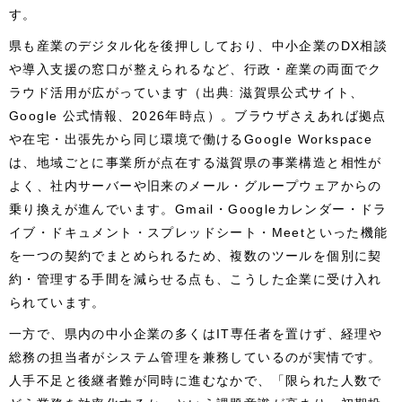
す。
県も産業のデジタル化を後押ししており、中小企業のDX相談
や導入支援の窓口が整えられるなど、行政・産業の両面でク
ラウド活用が広がっています（出典: 滋賀県公式サイト、
Google 公式情報、2026年時点）。ブラウザさえあれば拠点
や在宅・出張先から同じ環境で働けるGoogle Workspace
は、地域ごとに事業所が点在する滋賀県の事業構造と相性が
よく、社内サーバーや旧来のメール・グループウェアからの
乗り換えが進んでいます。Gmail・Googleカレンダー・ドラ
イブ・ドキュメント・スプレッドシート・Meetといった機能
を一つの契約でまとめられるため、複数のツールを個別に契
約・管理する手間を減らせる点も、こうした企業に受け入れ
られています。
一方で、県内の中小企業の多くはIT専任者を置けず、経理や
総務の担当者がシステム管理を兼務しているのが実情です。
人手不足と後継者難が同時に進むなかで、「限られた人数で