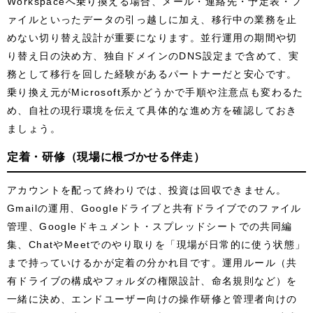
Workspaceへ乗り換える場合、メール・連絡先・予定表・フ
ァイルといったデータの引っ越しに加え、移行中の業務を止
めない切り替え設計が重要になります。並行運用の期間や切
り替え日の決め方、独自ドメインのDNS設定まで含めて、実
務として移行を回した経験があるパートナーだと安心です。
乗り換え元がMicrosoft系かどうかで手順や注意点も変わるた
め、自社の現行環境を伝えて具体的な進め方を確認しておき
ましょう。
定着・研修（現場に根づかせる伴走）
アカウントを配って終わりでは、投資は回収できません。
Gmailの運用、Googleドライブと共有ドライブでのファイル
管理、Googleドキュメント・スプレッドシートでの共同編
集、ChatやMeetでのやり取りを「現場が日常的に使う状態」
まで持っていけるかが定着の分かれ目です。運用ルール（共
有ドライブの構成やフォルダの権限設計、命名規則など）を
一緒に決め、エンドユーザー向けの操作研修と管理者向けの