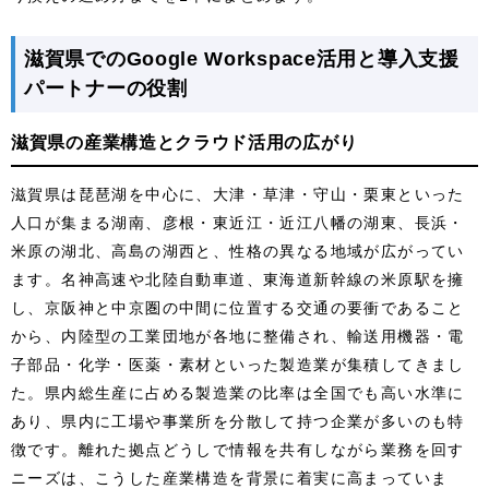
滋賀県でのGoogle Workspace活用と導入支援
パートナーの役割
滋賀県の産業構造とクラウド活用の広がり
滋賀県は琵琶湖を中心に、大津・草津・守山・栗東といった
人口が集まる湖南、彦根・東近江・近江八幡の湖東、長浜・
米原の湖北、高島の湖西と、性格の異なる地域が広がってい
ます。名神高速や北陸自動車道、東海道新幹線の米原駅を擁
し、京阪神と中京圏の中間に位置する交通の要衝であること
から、内陸型の工業団地が各地に整備され、輸送用機器・電
子部品・化学・医薬・素材といった製造業が集積してきまし
た。県内総生産に占める製造業の比率は全国でも高い水準に
あり、県内に工場や事業所を分散して持つ企業が多いのも特
徴です。離れた拠点どうしで情報を共有しながら業務を回す
ニーズは、こうした産業構造を背景に着実に高まっていま