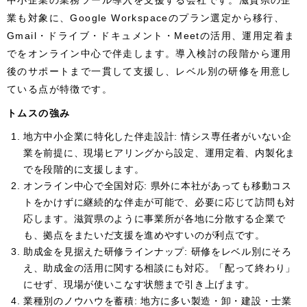
中小企業の業務ツール導入を支援する会社です。滋賀県の企
業も対象に、Google Workspaceのプラン選定から移行、
Gmail・ドライブ・ドキュメント・Meetの活用、運用定着ま
でをオンライン中心で伴走します。導入検討の段階から運用
後のサポートまで一貫して支援し、レベル別の研修を用意し
ている点が特徴です。
トムスの強み
地方中小企業に特化した伴走設計: 情シス専任者がいない企
業を前提に、現場ヒアリングから設定、運用定着、内製化ま
でを段階的に支援します。
オンライン中心で全国対応: 県外に本社があっても移動コス
トをかけずに継続的な伴走が可能で、必要に応じて訪問も対
応します。滋賀県のように事業所が各地に分散する企業で
も、拠点をまたいだ支援を進めやすいのが利点です。
助成金を見据えた研修ラインナップ: 研修をレベル別にそろ
え、助成金の活用に関する相談にも対応。「配って終わり」
にせず、現場が使いこなす状態まで引き上げます。
業種別のノウハウを蓄積: 地方に多い製造・卸・建設・士業