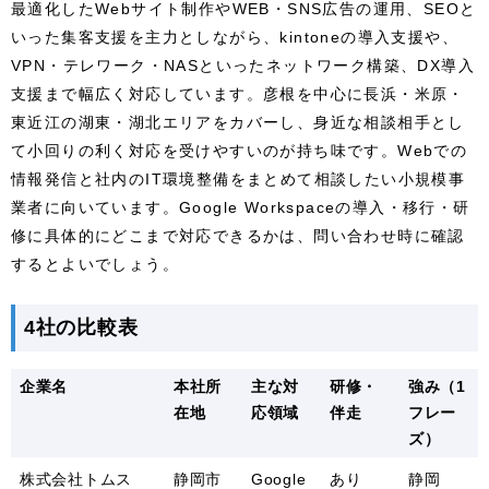
最適化したWebサイト制作やWEB・SNS広告の運用、SEOと
いった集客支援を主力としながら、kintoneの導入支援や、
VPN・テレワーク・NASといったネットワーク構築、DX導入
支援まで幅広く対応しています。彦根を中心に長浜・米原・
東近江の湖東・湖北エリアをカバーし、身近な相談相手とし
て小回りの利く対応を受けやすいのが持ち味です。Webでの
情報発信と社内のIT環境整備をまとめて相談したい小規模事
業者に向いています。Google Workspaceの導入・移行・研
修に具体的にどこまで対応できるかは、問い合わせ時に確認
するとよいでしょう。
4社の比較表
企業名
本社所
主な対
研修・
強み（1
在地
応領域
伴走
フレー
ズ）
株式会社トムス
静岡市
Google
あり
静岡