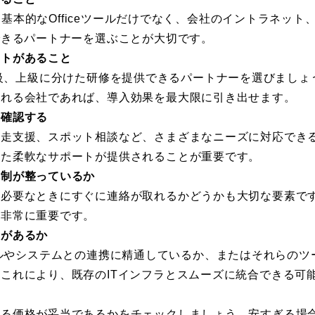
た基本的なOfficeツールだけでなく、会社のイントラネット、Powe
できるパートナーを選ぶことが大切です。
ートがあること
の初級、中級、上級に分けた研修を提供できるパートナーを選びま
くれる会社であれば、導入効果を最大限に引き出せます。
か確認する
伴走支援、スポット相談など、さまざまなニーズに対応でき
じた柔軟なサポートが提供されることが重要です。
体制が整っているか
、必要なときにすぐに連絡が取れるかどうかも大切な要素で
は非常に重要です。
識があるか
以外のツールやシステムとの連携に精通しているか、またはそれら
これにより、既存のITインフラとスムーズに統合できる可
する価格が妥当であるかをチェックしましょう。安すぎる場