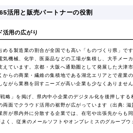
t 365活用と販売パートナーの役割
ド活用の広がり
占める製造業の割合が全国でも高い「ものづくり県」で
電気機械、化学、医薬品などの工場が集積し、大手メー
支えています。京都・大阪へ通勤圏として発展した大津
くからの商業・繊維の集積地である湖北エリアとで産業
しながら業務を回すニーズが高い企業も少なくありませ
進戦略」を掲げ、県内中小企業のデジタル化を後押しする
両面でクラウド活用の裾野が広がっています（出典: 滋賀
業所が県内外に分散する企業では、在宅や出張先からも
5との相性がよく、従来のメールソフトやオンプレミスのグルー