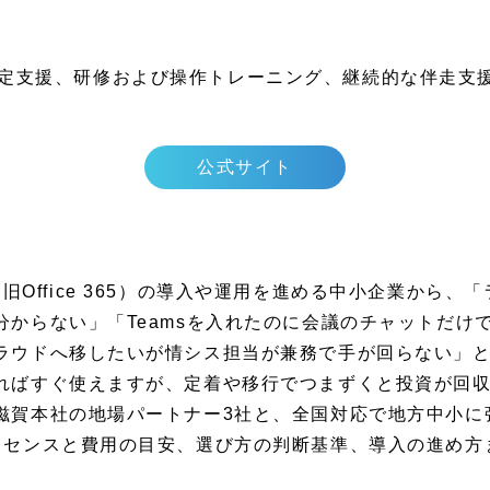
の導入・設定支援、研修および操作トレーニング、継続的な伴走
公式サイト
365（旧Office 365）の導入や運用を進める中小企業か
分からない」「Teamsを入れたのに会議のチャットだけ
ラウドへ移したいが情シス担当が兼務で手が回らない」
ればすぐ使えますが、定着や移行でつまずくと投資が回
滋賀本社の地場パートナー3社と、全国対応で地方中小に
イセンスと費用の目安、選び方の判断基準、導入の進め方